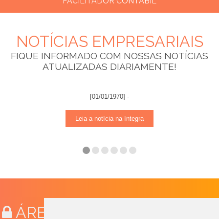
FACILITADOR CONTÁBIL
Variedade de links de utilidade contábil, regulamentos,
NOTÍCIAS EMPRESARIAIS
juntas comerciais e secretarias.
FIQUE INFORMADO COM NOSSAS NOTÍCIAS
ATUALIZADAS DIARIAMENTE!
[01/01/1970] -
Leia a notícia na íntegra
Clique aqui
ÁREA RESTRITA