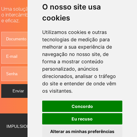
O nosso site usa
Uma solução para gerenciar seus documentos, permitindo
o intercâmbio eletrônico de documentos de forma simples
cookies
e eficaz.
Utilizamos cookies e outras
tecnologias de medição para
melhorar a sua experiência de
navegação no nosso site, de
forma a mostrar conteúdo
personalizado, anúncios
direcionados, analisar o tráfego
do site e entender de onde vêm
os visitantes.
Enviar
Limpar
Administrador
Concordo
Eu recuso
IMPULSIONANDO O CRESCIMENTO: NEGÓCIOS & SUCESSO
Alterar as minhas preferências
Desenvolvido por
Sitecontabil
2018